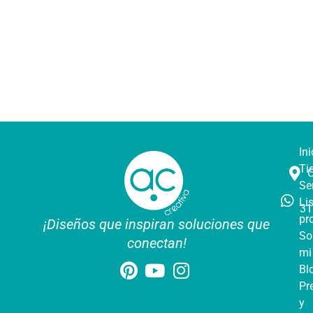
Ini
Ti
Se
Li
31
pr
¡Diseños que inspiran soluciones que
So
conectan!
mi
Bl
Pr
y