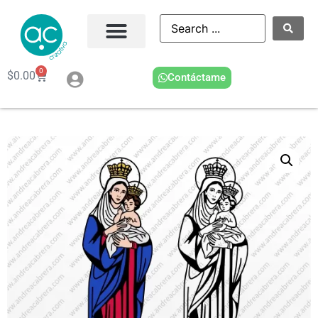
0
$
0.00
Contáctame