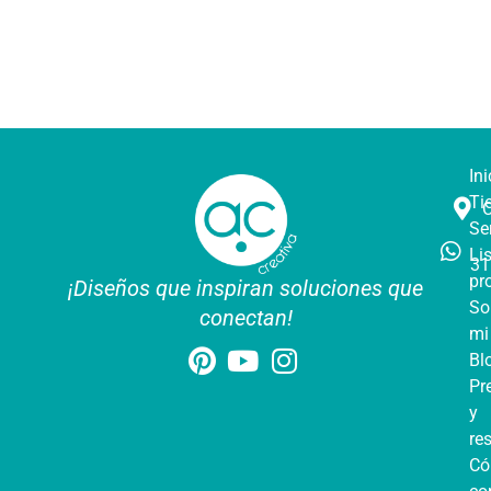
Ini
Ti
Se
Li
31
pr
¡Diseños que inspiran soluciones que
So
conectan!
mi
Bl
Pr
y
re
C