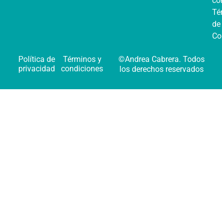
co
Té
de
Co
Política de
Términos y
©Andrea Cabrera. Todos
privacidad
condiciones
los derechos reservados