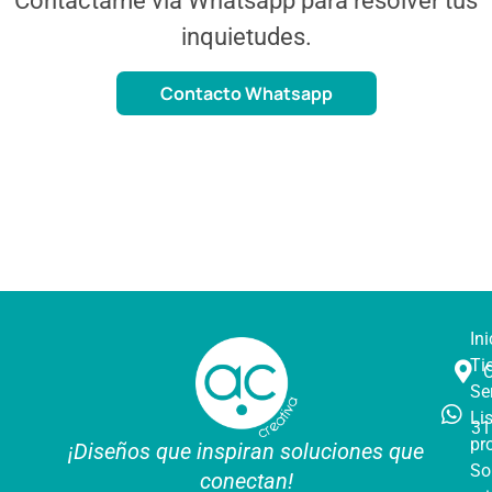
Contáctame vía Whatsapp para resolver tus
inquietudes.
Contacto Whatsapp
Ini
Ti
Se
Li
31
pr
¡Diseños que inspiran soluciones que
So
conectan!