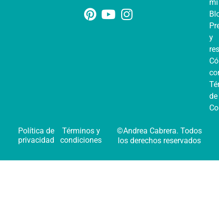
mi
Bl
Pr
y
re
C
co
Té
de
Co
Política de
Términos y
©Andrea Cabrera. Todos
privacidad
condiciones
los derechos reservados