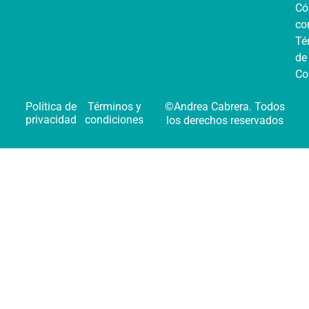
C
co
Té
de
Co
Política de
Términos y
©Andrea Cabrera. Todos
privacidad
condiciones
los derechos reservados