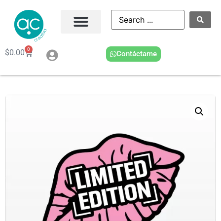
0
$
0.00
Contáctame