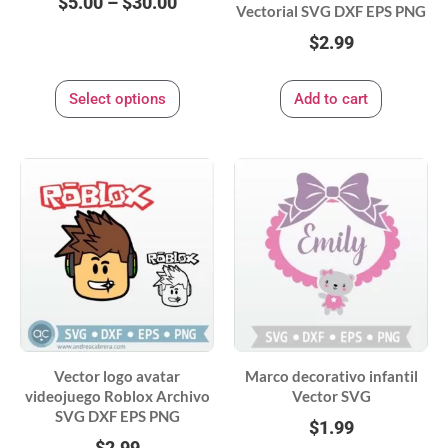
$
5.00
–
$
30.00
Vectorial SVG DXF EPS PNG
$
2.99
Select options
Add to cart
Vector logo avatar
Marco decorativo infantil
videojuego Roblox Archivo
Vector SVG
SVG DXF EPS PNG
$
1.99
$
2.99