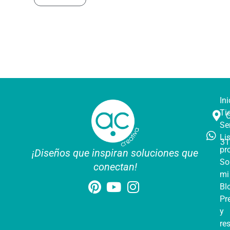
Ini
Ti
Se
Li
31
pr
¡Diseños que inspiran soluciones que
So
conectan!
mi
Bl
Pr
y
re