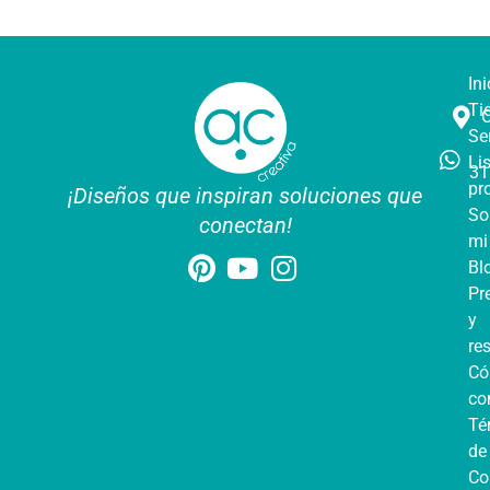
Ini
Ti
Se
Li
31
pr
¡Diseños que inspiran soluciones que
So
conectan!
mi
Bl
Pr
y
re
C
co
Té
de
Co