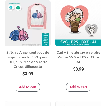
Stitch y Angel sentados de
Carl y Ellie abrazo en el aire
espalda vector SVG para
Vector SVG • EPS • DXF •
DTF, sublimación y corte
AI
Cricut, Silhouette
$
3.99
$
3.99
Add to cart
Add to cart