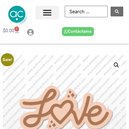
0
$
0.00
Contáctame
Sale!