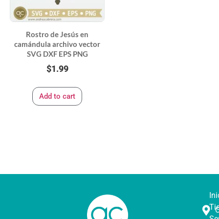
Rostro de Jesús en
camándula archivo vector
SVG DXF EPS PNG
$
1.99
Add to cart
Ini
Ti
Se