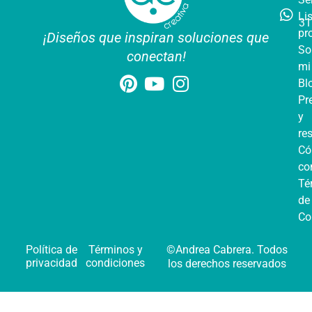
Li
31
pr
¡Diseños que inspiran soluciones que
So
conectan!
mi
Bl
Pr
y
re
C
co
Té
de
Co
Política de
Términos y
©Andrea Cabrera. Todos
privacidad
condiciones
los derechos reservados