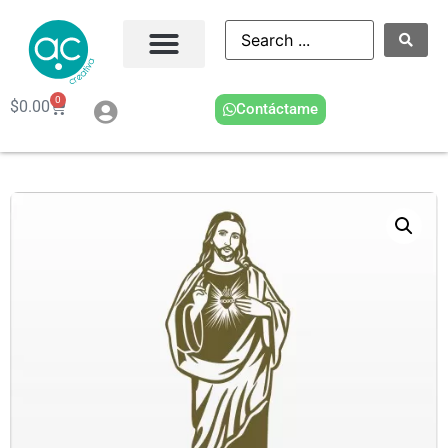
0
$
0.00
Contáctame