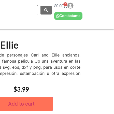
0
$
0.00
Contáctame
Ellie
 de personajes Carl and Ellie ancianos,
a famosa película Up una aventura en las
s svg, eps, dxf y png, para usos en corte
 impresión, estampación u otra expresión
$
3.99
Add to cart