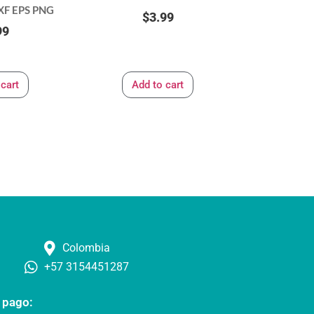
XF EPS PNG
$
3.99
99
 cart
Add to cart
Colombia
+57 3154451287
 pago: