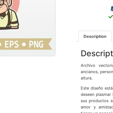
Description
Descript
Archivo vectori
ancianos, person
altura.
Este diseño está
deseen plasmar l
sus productos s
amor y amistad,