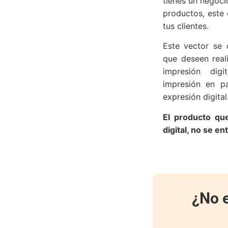
tienes un negoci
productos, este
tus clientes.
Este vector se 
que deseen real
impresión digi
impresión en pa
expresión digital
El producto que
digital, no se en
¿No e