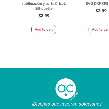
sublimación y corte Cricut,
SVG DXF EPS
Silhouette
$
3.99
$
3.99
Add to cart
Add to car
¡Diseños que inspiran soluciones