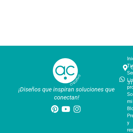
Ini
Ti
Se
Li
31
pr
¡Diseños que inspiran soluciones que
So
conectan!
mi
Bl
Pr
y
re