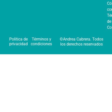
C
co
Té
de
Co
Política de
Términos y
©Andrea Cabrera. Todos
privacidad
condiciones
los derechos reservados