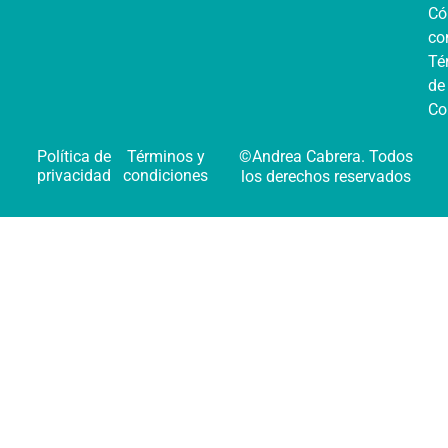
C
co
Té
de
Co
Política de
Términos y
©Andrea Cabrera. Todos
privacidad
condiciones
los derechos reservados