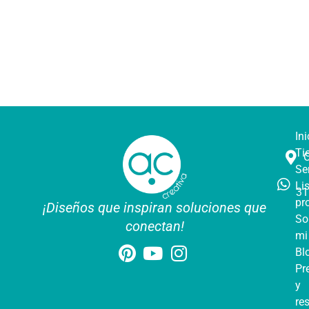
Ini
Ti
Se
Li
31
pr
¡Diseños que inspiran soluciones que
So
conectan!
mi
Bl
Pr
y
re