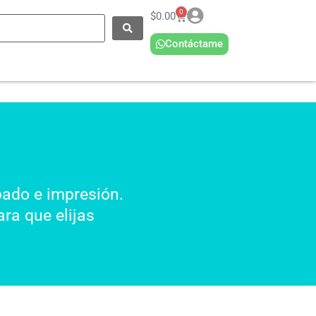
0
$
0.00
Contáctame
bado e impresión.
ra que elijas