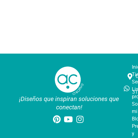
Ini
Ti
Se
Li
31
pr
¡Diseños que inspiran soluciones que
So
conectan!
mi
Bl
Pr
y