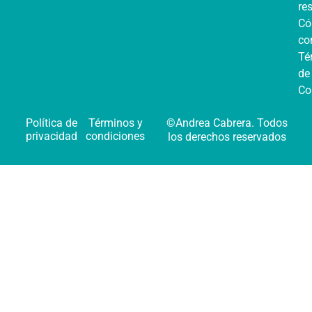
re
C
co
Té
de
Co
Política de
Términos y
©Andrea Cabrera. Todos
privacidad
condiciones
los derechos reservados