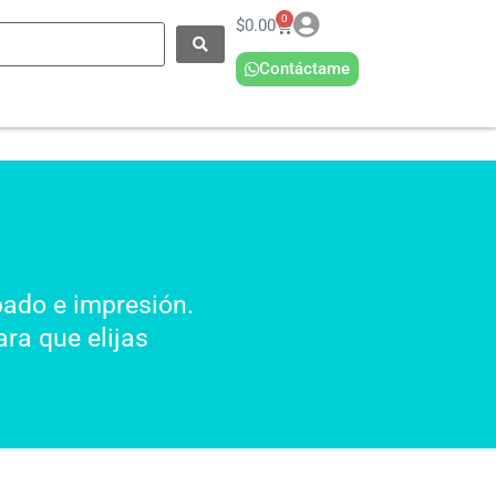
0
$
0.00
Contáctame
bado e impresión.
ra que elijas