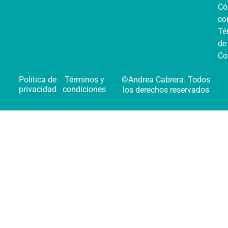
C
co
Té
de
Co
Política de
Términos y
©Andrea Cabrera. Todos
privacidad
condiciones
los derechos reservados