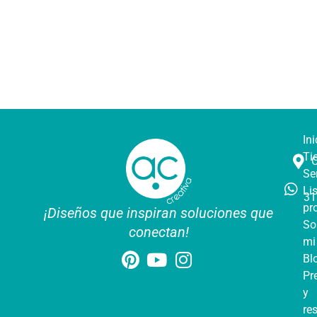
Ini
Ti
Se
Li
31
pr
¡Diseños que inspiran soluciones que
So
conectan!
mi
Bl
Pr
y
re