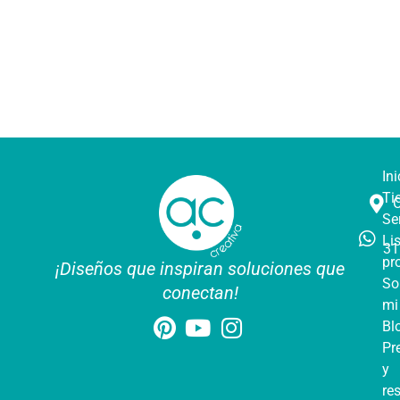
Ini
Ti
Se
Li
31
pr
¡Diseños que inspiran soluciones que
So
conectan!
mi
Bl
Pr
y
re