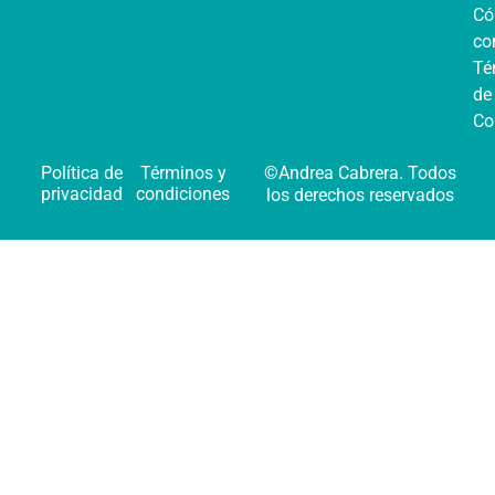
C
co
Té
de
Co
Política de
Términos y
©Andrea Cabrera. Todos
privacidad
condiciones
los derechos reservados