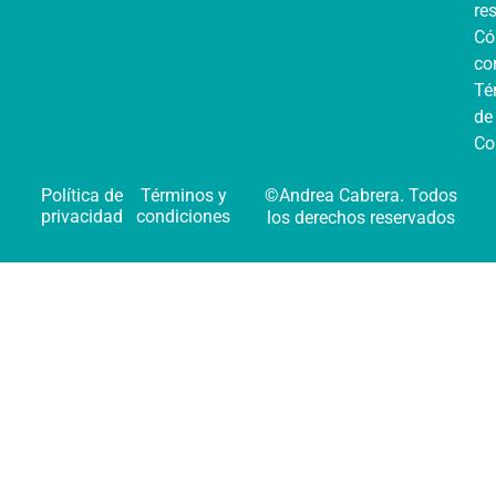
re
C
co
Té
de
Co
Política de
Términos y
©Andrea Cabrera. Todos
privacidad
condiciones
los derechos reservados