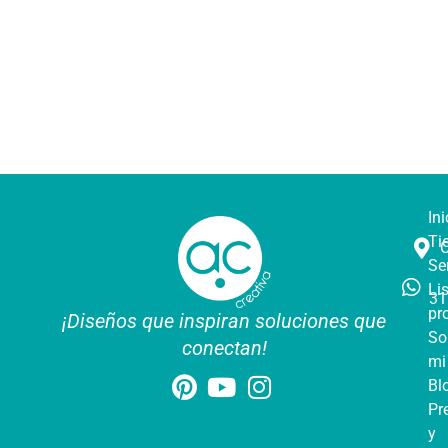
Ini
Ti
Se
Li
31
pr
¡Diseños que inspiran soluciones que
So
conectan!
mi
Bl
Pr
y