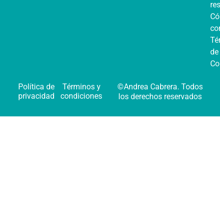
re
C
co
Té
de
Co
Política de
Términos y
©Andrea Cabrera. Todos
privacidad
condiciones
los derechos reservados