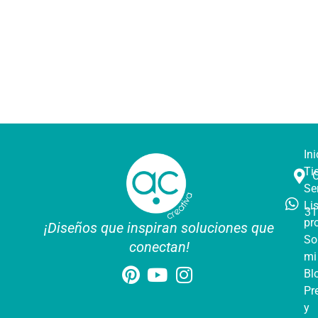
Ini
Ti
Se
Li
31
pr
¡Diseños que inspiran soluciones que
So
conectan!
mi
Bl
Pr
y