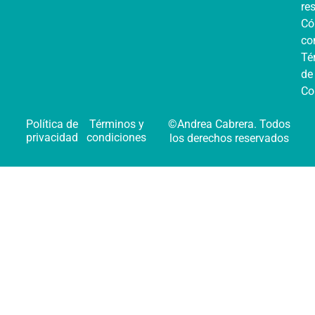
re
C
co
Té
de
Co
Política de
Términos y
©Andrea Cabrera. Todos
privacidad
condiciones
los derechos reservados