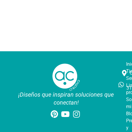
Ini
Ti
Se
Li
31
pr
¡Diseños que inspiran soluciones que
So
conectan!
mi
Bl
Pr
y