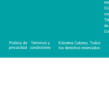
re
C
co
Té
de
Co
Política de
Términos y
©Andrea Cabrera. Todos
privacidad
condiciones
los derechos reservados