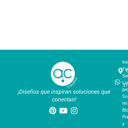
Ini
Ti
Se
Li
31
pr
¡Diseños que inspiran soluciones que
So
conectan!
mi
Bl
Pr
y