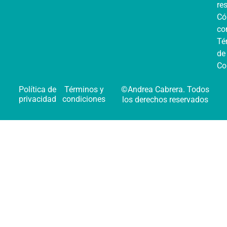
re
C
co
Té
de
Co
Política de
Términos y
©Andrea Cabrera. Todos
privacidad
condiciones
los derechos reservados