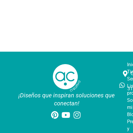
Ini
Ti
Se
Li
31
pr
¡Diseños que inspiran soluciones que
So
conectan!
mi
Bl
Pr
y