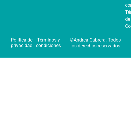
co
Té
de
Co
Política de
Términos y
©Andrea Cabrera. Todos
privacidad
condiciones
los derechos reservados