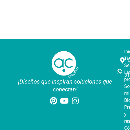
Ini
Ti
Se
Li
31
pr
¡Diseños que inspiran soluciones que
So
conectan!
mi
Bl
Pr
y
re
C