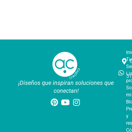
Ini
Ti
Se
Li
31
pr
¡Diseños que inspiran soluciones que
So
conectan!
mi
Bl
Pr
y
re
C