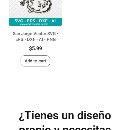
San Jorge Vector SVG •
EPS • DXF • AI • PNG
$
5.99
Add to cart
¿Tienes un diseño