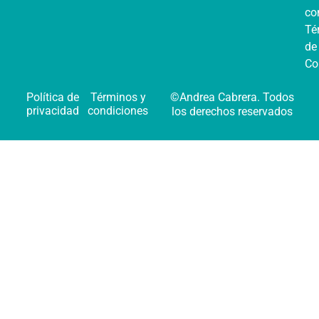
co
Té
de
Co
Política de
Términos y
©Andrea Cabrera. Todos
privacidad
condiciones
los derechos reservados