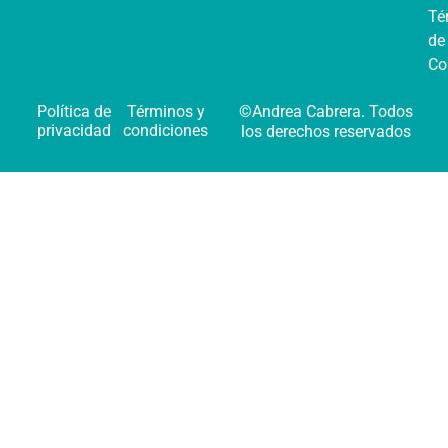
Té
de
Co
Política de
Términos y
©Andrea Cabrera. Todos
privacidad
condiciones
los derechos reservados