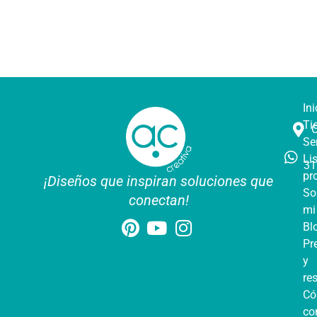
Ini
Ti
Se
Li
31
pr
¡Diseños que inspiran soluciones que
So
conectan!
mi
Bl
Pr
y
re
C
co