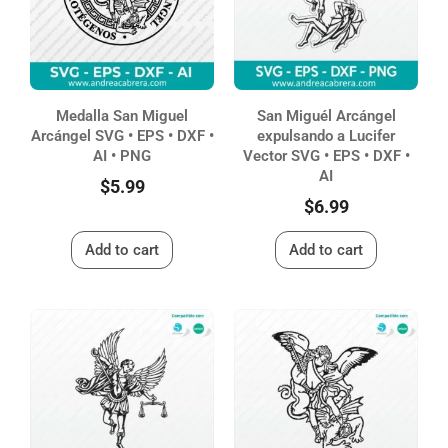
Medalla San Miguel
San Miguél Arcángel
Arcángel SVG • EPS • DXF •
expulsando a Lucifer
AI • PNG
Vector SVG • EPS • DXF •
AI
$
5.99
$
6.99
Add to cart
Add to cart