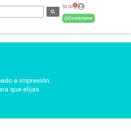
0
$
0.00
Contáctame
bado e impresión.
ra que elijas