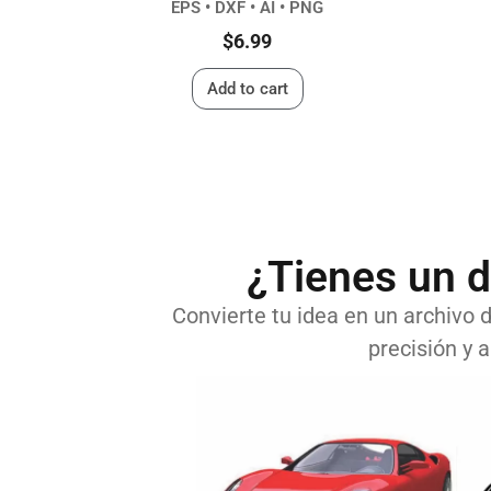
EPS • DXF • AI • PNG
$
6.99
Add to cart
¿Tienes un d
Convierte tu idea en un archivo di
precisión y a