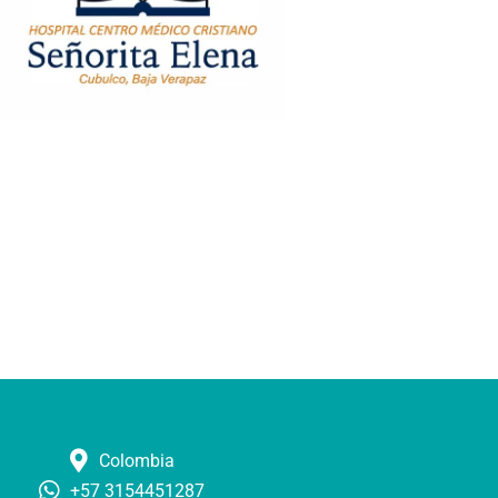
Colombia
+57 3154451287