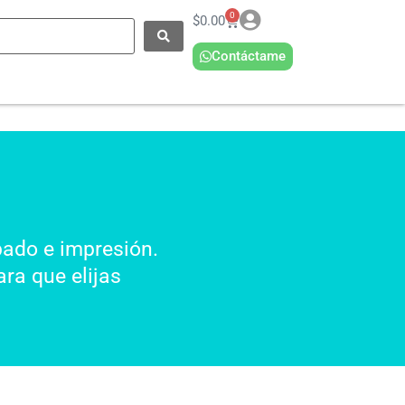
0
$
0.00
Contáctame
bado e impresión.
ra que elijas