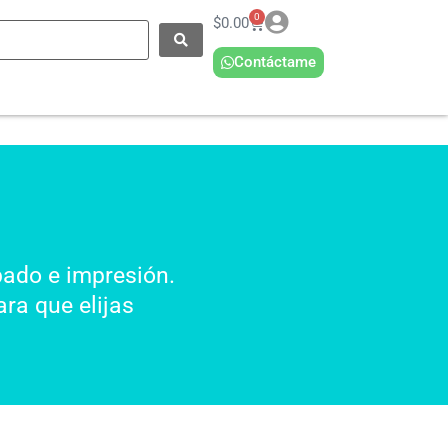
0
$
0.00
Contáctame
bado e impresión.
ra que elijas